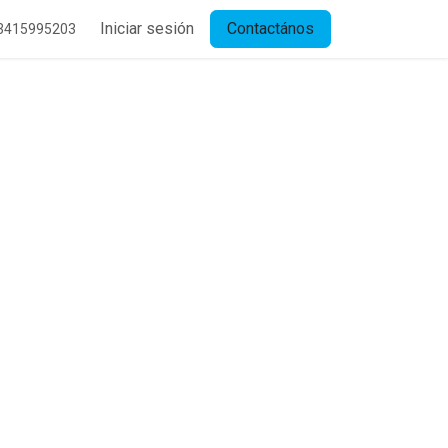
Iniciar sesión
Contactános
3415995203